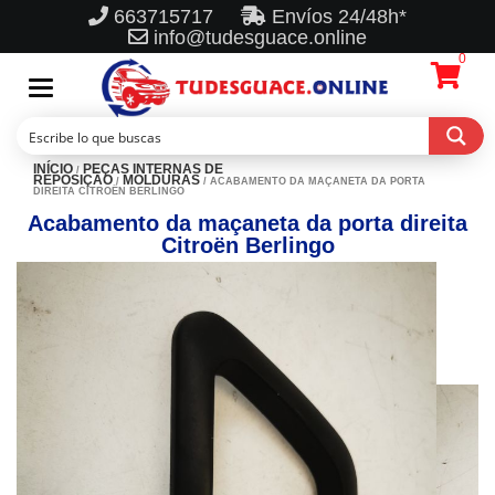
663715717
Envíos 24/48h*
info@tudesguace.online
0
Toggle
navigation
INÍCIO
PEÇAS INTERNAS DE
/
REPOSIÇÃO
MOLDURAS
/
/ ACABAMENTO DA MAÇANETA DA PORTA
DIREITA CITROËN BERLINGO
Acabamento da maçaneta da porta direita
Citroën Berlingo