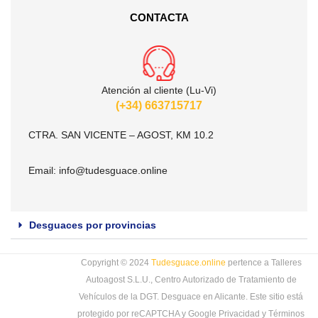
CONTACTA
Atención al cliente (Lu-Vi)
(+34) 663715717
CTRA. SAN VICENTE – AGOST, KM 10.2
Email:
info@tudesguace.online
Desguaces por provincias
Copyright © 2024
Tudesguace.online
pertence a Talleres
Autoagost S.L.U., Centro Autorizado de Tratamiento de
Vehículos de la DGT. Desguace en Alicante. Este sitio está
protegido por reCAPTCHA y Google
Privacidad
y
Términos