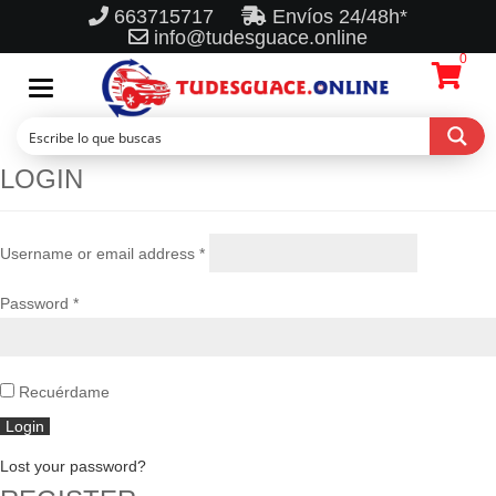
663715717
Envíos 24/48h*
info@tudesguace.online
0
Toggle
navigation
LOGIN
Username or email address
*
Password
*
Recuérdame
Lost your password?