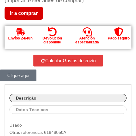
(Importante leer antes de comprar)
Ir a comprar
Envíos 24/48h
Devolución
Atención
Pago seguro
disponible
especializada
Calcular Gastos de envío
Clique aqui
Descrição
Datos Técnicos
Usado
Otras referencias 61848050A