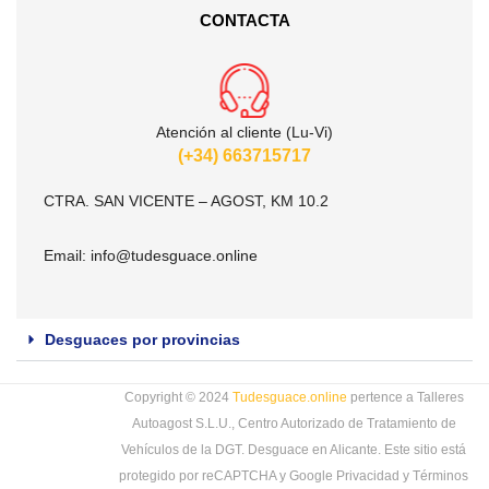
CONTACTA
Atención al cliente (Lu-Vi)
(+34) 663715717
CTRA. SAN VICENTE – AGOST, KM 10.2
Email:
info@tudesguace.online
Desguaces por provincias
Copyright © 2024
Tudesguace.online
pertence a Talleres
Autoagost S.L.U., Centro Autorizado de Tratamiento de
Vehículos de la DGT. Desguace en Alicante. Este sitio está
protegido por reCAPTCHA y Google
Privacidad
y
Términos