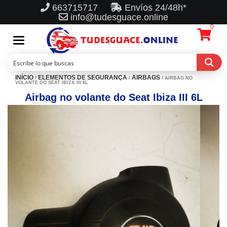
663715717
Envíos 24/48h*
info@tudesguace.online
0
Toggle
navigation
INÍCIO
ELEMENTOS DE SEGURANÇA
AIRBAGS
/
/
/ AIRBAG NO
VOLANTE DO SEAT IBIZA III 6L
Airbag no volante do Seat Ibiza III 6L