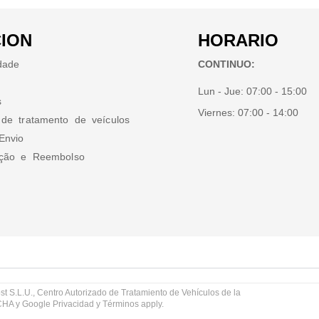
ION
HORARIO
idade
CONTINUO:
Lun - Jue:
07:00 - 15:00
s
Viernes:
07:00 - 14:00
 de tratamento de veículos
Envio
ução e Reembolso
st S.L.U., Centro Autorizado de Tratamiento de Vehículos de la
TCHA y Google
Privacidad
y
Términos
apply.