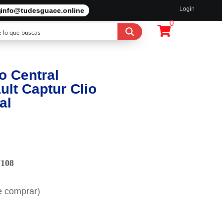
Login
info@tudesguace.online
0
o Central
ult Captur Clio
al
7108
e comprar)