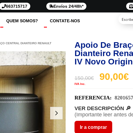
663715717
Envíos 24/48h*
QUEM SOMOS?
CONTATE-NOS
Apoio De Braç
AÇO CENTRAL DIANTEIRO RENAULT
Dianteiro Rena
IV Novo Origin
90,00
€
150,00
€
IVA Inc.
REFERENCIA:
820165
VER DESCRIPCIÓN 🔎
(Importante leer antes d
Ir a comprar