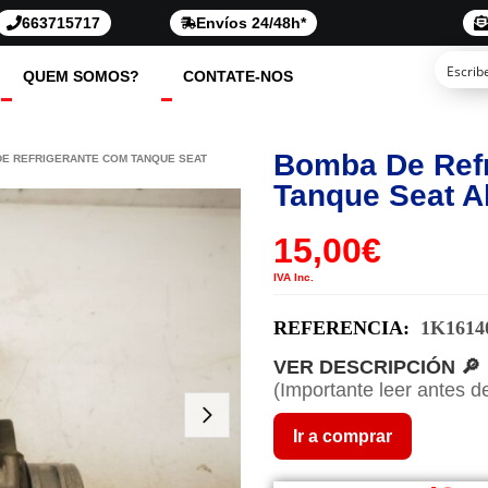
663715717
Envíos 24/48h*
QUEM SOMOS?
CONTATE-NOS
Bomba De Ref
DE REFRIGERANTE COM TANQUE SEAT
Tanque Seat A
15,00
€
IVA Inc.
REFERENCIA:
1K1614
VER DESCRIPCIÓN 🔎
(Importante leer antes d
Ir a comprar