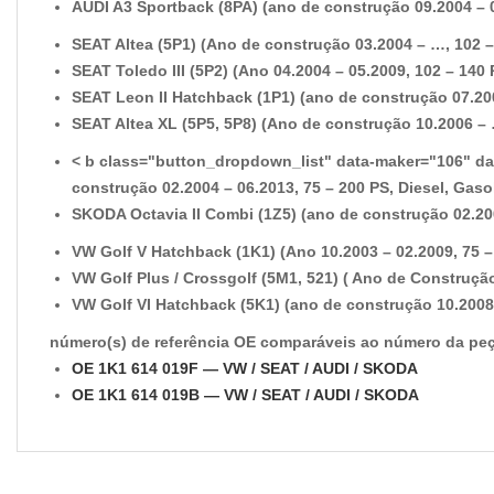
AUDI A3 Sportback (8PA) (ano de construção 09.2004 – 03
SEAT Altea (5P1) (Ano de construção 03.2004 – …, 102 – 
SEAT Toledo III (5P2) (Ano 04.2004 – 05.2009, 102 – 140 
SEAT Leon II Hatchback (1P1) (ano de construção 07.2005
SEAT Altea XL (5P5, 5P8) (Ano de construção 10.2006 – …
< b class="button_dropdown_list" data-maker="106" d
construção 02.2004 – 06.2013, 75 – 200 PS, Diesel, Gaso
SKODA Octavia II Combi (1Z5) (ano de construção 02.2004
VW Golf V Hatchback (1K1) (Ano 10.2003 – 02.2009, 75 – 
VW Golf Plus / Crossgolf (5M1, 521) ( Ano de Construção
VW Golf VI Hatchback (5K1) (ano de construção 10.2008 – 
número(s) de referência OE comparáveis ao número da peç
OE 1K1 614 019F — VW / SEAT / AUDI / SKODA
OE 1K1 614 019B — VW / SEAT / AUDI / SKODA