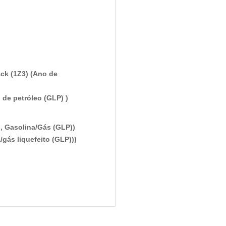
ck (1Z3) (Ano de
 de petróleo (GLP) )
l, Gasolina/Gás (GLP))
/gás liquefeito (GLP)))