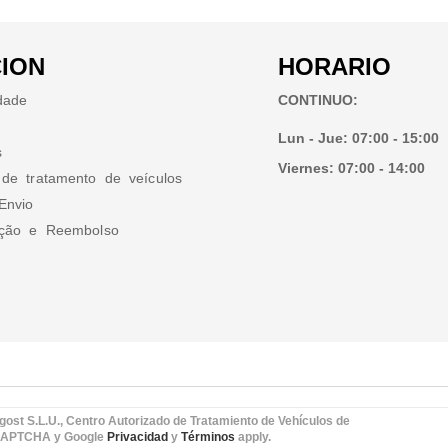
ION
HORARIO
idade
CONTINUO:
Lun - Jue:
07:00 - 15:00
s
Viernes:
07:00 - 14:00
 de tratamento de veículos
Envio
ução e Reembolso
gost S.L.U., Centro Autorizado de Tratamiento de Vehículos de
reCAPTCHA y Google
Privacidad
y
Términos
apply.