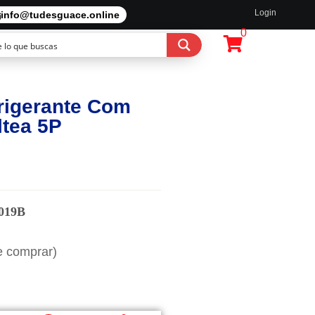
Login
info@tudesguace.online
0
rigerante Com
ltea 5P
019B
e comprar)