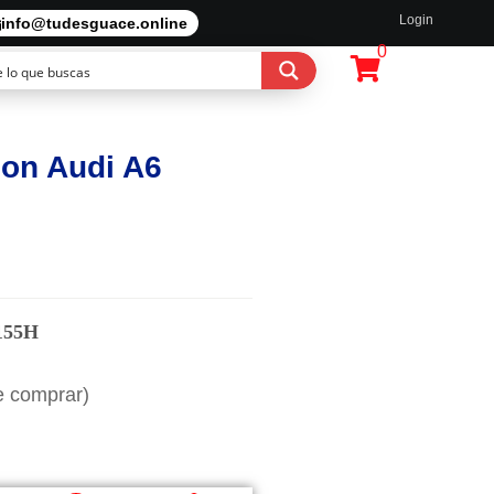
Login
info@tudesguace.online
0
on Audi A6
155H
e comprar)