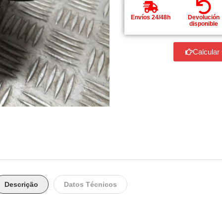
Envíos 24/48h
Devolución
disponible
Calcular
Descrição
Datos Técnicos