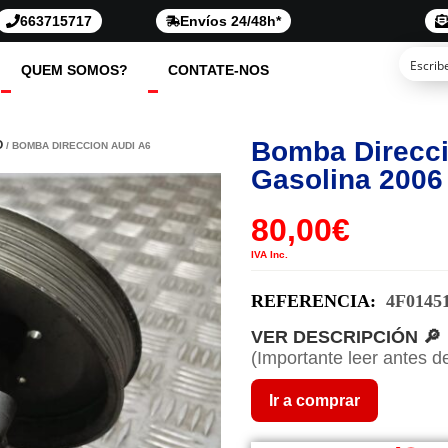
663715717
Envíos 24/48h*
QUEM SOMOS?
CONTATE-NOS
Bomba Direcci
O
/ BOMBA DIRECCION AUDI A6
Gasolina 2006
80,00
€
IVA Inc.
REFERENCIA:
4F0145
VER DESCRIPCIÓN 🔎
(Importante leer antes d
Ir a comprar