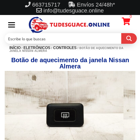
663715717
Envíos 24/48h*
info@tudesguace.online
0
Toggle
navigation
INÍCIO
ELETRÔNICOS
CONTROLES
/
/
/ BOTÃO DE AQUECIMENTO DA
JANELA NISSAN ALMERA
Botão de aquecimento da janela Nissan
Almera