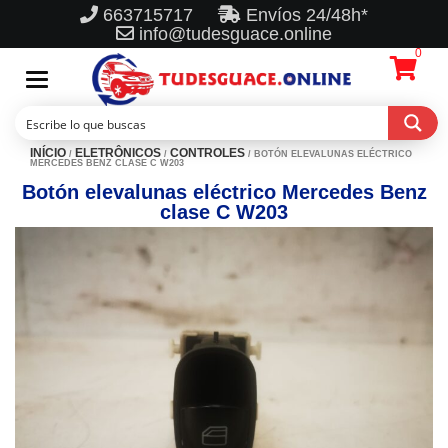
663715717
Envíos 24/48h*
info@tudesguace.online
0
Toggle
navigation
INÍCIO
ELETRÔNICOS
CONTROLES
/
/
/ BOTÓN ELEVALUNAS ELÉCTRICO
MERCEDES BENZ CLASE C W203
Botón elevalunas eléctrico Mercedes Benz
clase C W203