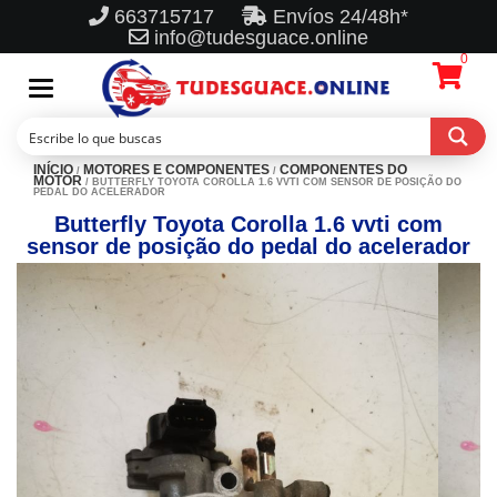
663715717
Envíos 24/48h*
info@tudesguace.online
0
Toggle
navigation
INÍCIO
MOTORES E COMPONENTES
COMPONENTES DO
/
/
MOTOR
/ BUTTERFLY TOYOTA COROLLA 1.6 VVTI COM SENSOR DE POSIÇÃO DO
PEDAL DO ACELERADOR
Butterfly Toyota Corolla 1.6 vvti com
sensor de posição do pedal do acelerador