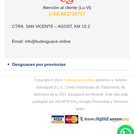
Atención al cliente (Lu-Vi)
(+34) 663715717
CTRA. SAN VICENTE – AGOST, KM 10.2
Email:
info@tudesguace.online
Desguaces por provincias
Copyright © 2024
Tudesguace.online
pertence a Talleres
Autoagost S.L.U., Centro Autorizado de Tratamiento de
Vehículos de la DGT. Desguace en Alicante. Este sitio está
protegido por reCAPTCHA y Google
Privacidad
y
Términos
apply.