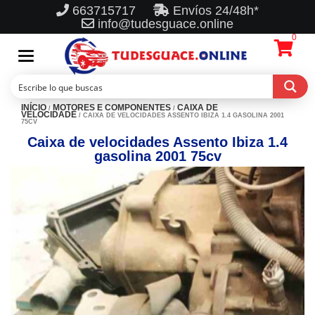
663715717
Envíos 24/48h*
info@tudesguace.online
0
Toggle
navigation
INÍCIO
MOTORES E COMPONENTES
CAIXA DE
/
/
VELOCIDADE
/ CAIXA DE VELOCIDADES ASSENTO IBIZA 1.4 GASOLINA 2001
75CV
Caixa de velocidades Assento Ibiza 1.4
gasolina 2001 75cv