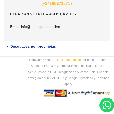
(+34) 663715717
CTRA. SAN VICENTE – AGOST, KM 10.2
Email:
info@tudesguace.online
Desguaces por provincias
Copyright © 2024
Tudesguace.online
pertence a Talleres
Autoagost S.L.U., Centro Autorizado de Tratamiento de
Vehículos de la DGT. Desguace en Alicante. Este sitio está
protegido por reCAPTCHA y Google
Privacidad
y
Términos
apply.