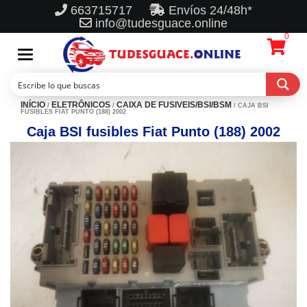
663715717
Envíos 24/48h*
info@tudesguace.online
0
Toggle
navigation
INÍCIO
ELETRÔNICOS
CAIXA DE FUSIVEIS/BSI/BSM
/
/
/ CAJA BSI
FUSIBLES FIAT PUNTO (188) 2002
Caja BSI fusibles Fiat Punto (188) 2002