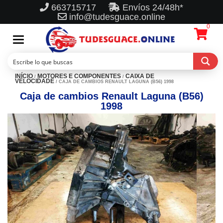
663715717
Envíos 24/48h*
info@tudesguace.online
0
Toggle
navigation
INÍCIO
MOTORES E COMPONENTES
CAIXA DE
/
/
VELOCIDADE
/ CAJA DE CAMBIOS RENAULT LAGUNA (B56) 1998
Caja de cambios Renault Laguna (B56)
1998