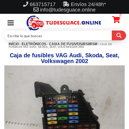
663715717
Envíos 24/48h*
info@tudesguace.online
0
Toggle
navigation
INÍCIO
ELETRÔNICOS
CAIXA DE FUSIVEIS/BSI/BSM
/
/
/ CAJA DE
FUSIBLES VAG AUDI, SKODA, SEAT, VOLKSWAGEN 2002
Caja de fusibles VAG Audi, Skoda, Seat,
Volkswagen 2002