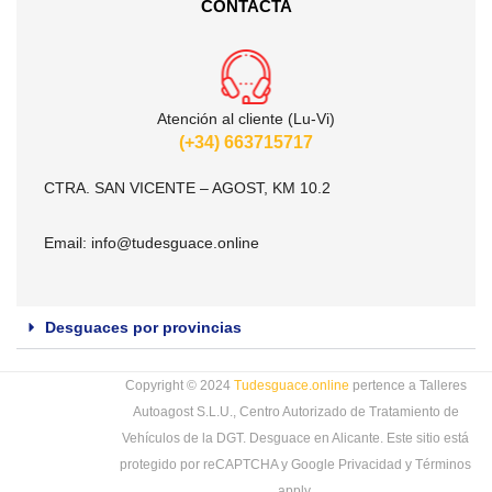
CONTACTA
Atención al cliente (Lu-Vi)
(+34) 663715717
CTRA. SAN VICENTE – AGOST, KM 10.2
Email:
info@tudesguace.online
Desguaces por provincias
Copyright © 2024
Tudesguace.online
pertence a Talleres
Autoagost S.L.U., Centro Autorizado de Tratamiento de
Vehículos de la DGT. Desguace en Alicante. Este sitio está
protegido por reCAPTCHA y Google
Privacidad
y
Términos
apply.