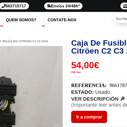
663715717
Envíos 24/48h*
QUEM SOMOS?
CONTATE-NOS
Caja De Fusibl
Y RELÉS BSI CITRÖEN C2 C3 2006
Citröen C2 C3
54,00
€
IVA Inc.
REFERENCIA:
966170
ESTADO:
Usado
VER DESCRIPCIÓN 🔎
(Importante leer antes d
Ir a comprar