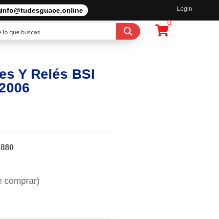
Login
info@tudesguace.online
0
es Y Relés BSI
 2006
7880
e comprar)