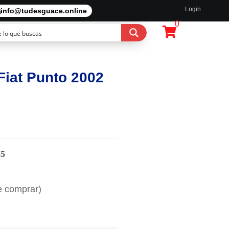
Login
info@tudesguace.online
0
Fiat Punto 2002
55
e comprar)