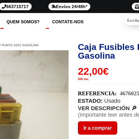
663715717
Envíos 24/48h*
QUEM SOMOS?
CONTATE-NOS
Caja Fusibles 
AT PUNTO 2002 GASOLINA
Gasolina
22,00
€
IVA Inc.
REFERENCIA:
467602
ESTADO:
Usado
VER DESCRIPCIÓN 🔎
(Importante leer antes d
Ir a comprar