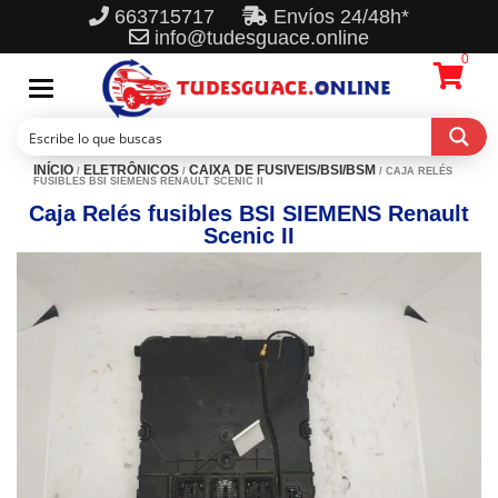
663715717
Envíos 24/48h*
info@tudesguace.online
0
Toggle
navigation
INÍCIO
ELETRÔNICOS
CAIXA DE FUSIVEIS/BSI/BSM
/
/
/ CAJA RELÉS
FUSIBLES BSI SIEMENS RENAULT SCENIC II
Caja Relés fusibles BSI SIEMENS Renault
Scenic II