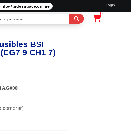
Login
info@tudesguace.online
0
usibles BSI
(CG7 9 CH1 7)
1AG000
e comprar)