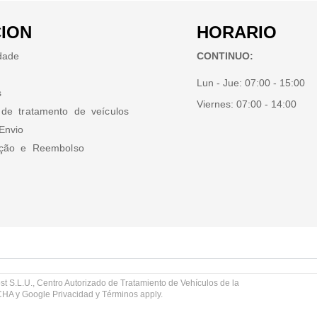
ION
HORARIO
idade
CONTINUO:
Lun - Jue:
07:00 - 15:00
s
Viernes:
07:00 - 14:00
 de tratamento de veículos
Envio
ução e Reembolso
st S.L.U., Centro Autorizado de Tratamiento de Vehículos de la
TCHA y Google
Privacidad
y
Términos
apply.