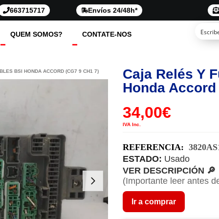
663715717
Envíos 24/48h*
QUEM SOMOS?
CONTATE-NOS
Caja Relés Y F
BLES BSI HONDA ACCORD (CG7 9 CH1 7)
Honda Accord 
34,00
€
IVA Inc.
REFERENCIA:
3820AS
ESTADO:
Usado
VER DESCRIPCIÓN 🔎
(Importante leer antes d
Ir a comprar