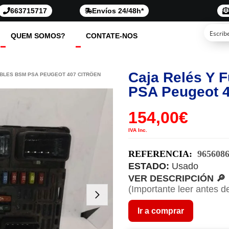
663715717
Envíos 24/48h*
QUEM SOMOS?
CONTATE-NOS
Caja Relés Y 
IBLES BSM PSA PEUGEOT 407 CITRÖEN
PSA Peugeot 4
154,00
€
IVA Inc.
REFERENCIA:
965608
ESTADO:
Usado
VER DESCRIPCIÓN 🔎
(Importante leer antes d
Ir a comprar