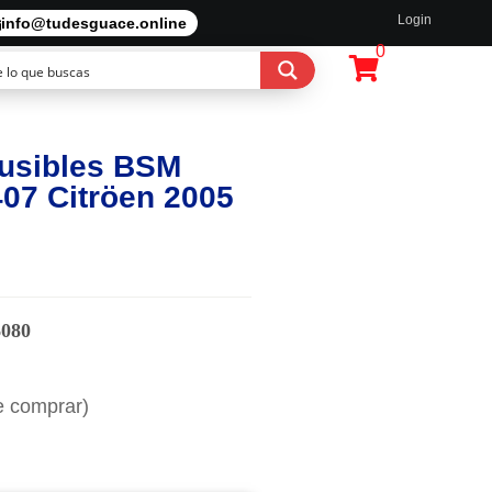
Login
info@tudesguace.online
0
Fusibles BSM
07 Citröen 2005
6080
e comprar)