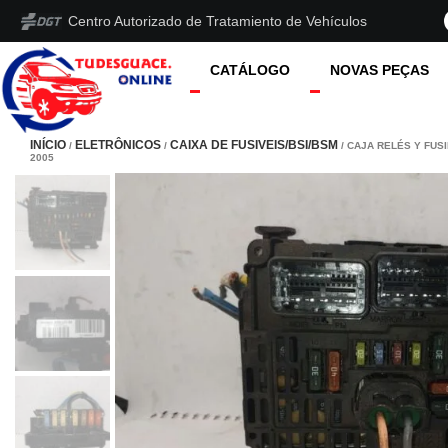
Centro Autorizado de Tratamiento de Vehículos
CATÁLOGO
NOVAS PEÇAS
INÍCIO
ELETRÔNICOS
CAIXA DE FUSIVEIS/BSI/BSM
/
/
/ CAJA RELÉS Y FUS
2005