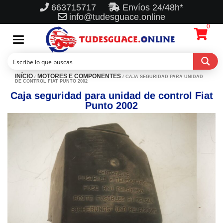
663715717
Envíos 24/48h*
info@tudesguace.online
0
Toggle
navigation
INÍCIO
MOTORES E COMPONENTES
/
/ CAJA SEGURIDAD PARA UNIDAD
DE CONTROL FIAT PUNTO 2002
Caja seguridad para unidad de control Fiat
Punto 2002