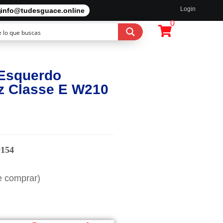
Login
info@tudesguace.online
0
 Esquerdo
z Classe E W210
0154
e comprar)