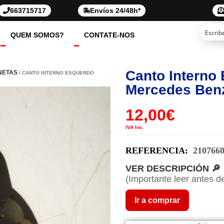
663715717
Envíos 24/48h*
QUEM SOMOS?
CONTATE-NOS
Canto Interno
NETAS
/ CANTO INTERNO ESQUERDO
Mercedes Ben
12,00
€
IVA Inc.
REFERENCIA:
210766
VER DESCRIPCIÓN 🔎
(Importante leer antes d
Ir a comprar