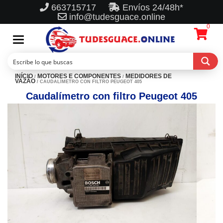
663715717
Envíos 24/48h*
info@tudesguace.online
0
Toggle
navigation
INÍCIO
MOTORES E COMPONENTES
MEDIDORES DE
/
/
VAZÃO
/ CAUDALÍMETRO CON FILTRO PEUGEOT 405
Caudalímetro con filtro Peugeot 405