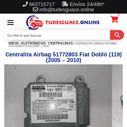
663715717
Envíos 24/48h*
info@tudesguace.online
0
Toggle
navigation
INÍCIO
ELETRÔNICOS
CENTRALINAS
/
/
/ CENTRALITA AIRBAG 51772803
FIAT DOBLÓ (119) (2005 – 2010)
Centralita Airbag 51772803 Fiat Dobló (119)
(2005 – 2010)