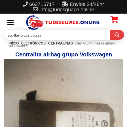
663715717
Envíos 24/48h*
info@tudesguace.online
0
Toggle
navigation
INÍCIO
ELETRÔNICOS
CENTRALINAS
/
/
/ CENTRALITA AIRBAG GRUPO
VOLKSWAGEN
Centralita airbag grupo Volkswagen