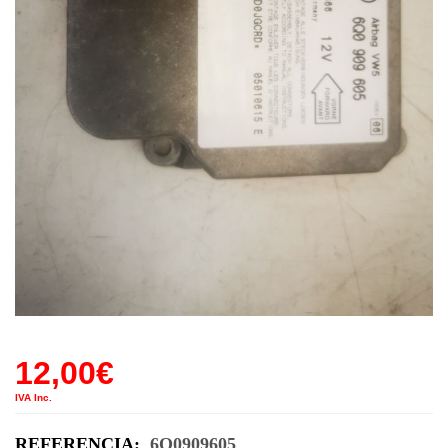
12,00
€
IVA Inc.
REFERENCIA:
6Q0909605