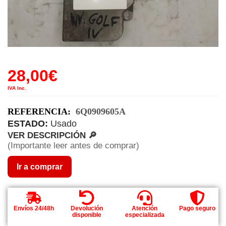
28,00
€
IVA Inc.
REFERENCIA:
6Q0909605A
ESTADO:
Usado
VER DESCRIPCIÓN 🔎
(Importante leer antes de comprar)
Ir a comprar
Envíos 24/48h
Devolución
Atención
Pago seguro
disponible
especializada