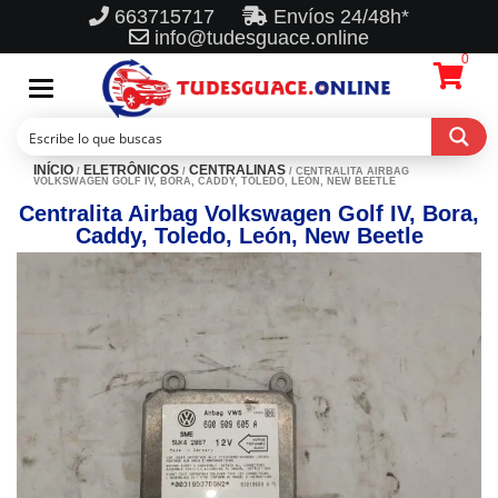
663715717
Envíos 24/48h*
info@tudesguace.online
0
Toggle
navigation
INÍCIO
ELETRÔNICOS
CENTRALINAS
/
/
/ CENTRALITA AIRBAG
VOLKSWAGEN GOLF IV, BORA, CADDY, TOLEDO, LEÓN, NEW BEETLE
Centralita Airbag Volkswagen Golf IV, Bora,
Caddy, Toledo, León, New Beetle