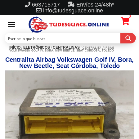
663715717
Envíos 24/48h*
info@tudesguace.online
0
Toggle
navigation
INÍCIO
ELETRÔNICOS
CENTRALINAS
/
/
/ CENTRALITA AIRBAG
VOLKSWAGEN GOLF IV, BORA, NEW BEETLE, SEAT CÓRDOBA, TOLEDO
Centralita Airbag Volkswagen Golf IV, Bora,
New Beetle, Seat Córdoba, Toledo