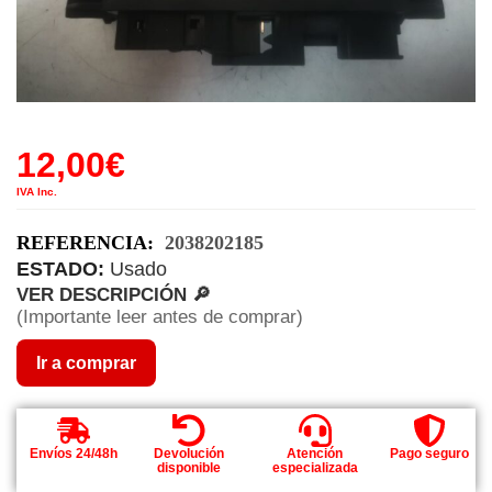
12,00
€
IVA Inc.
REFERENCIA:
2038202185
ESTADO:
Usado
VER DESCRIPCIÓN 🔎
(Importante leer antes de comprar)
Ir a comprar
Envíos 24/48h
Devolución
Atención
Pago seguro
disponible
especializada