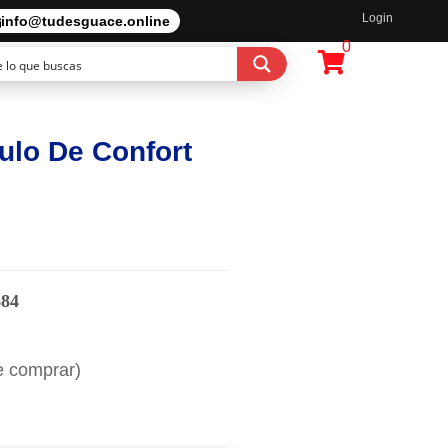
Login
info@tudesguace.online
0
ulo De Confort
684
e comprar)