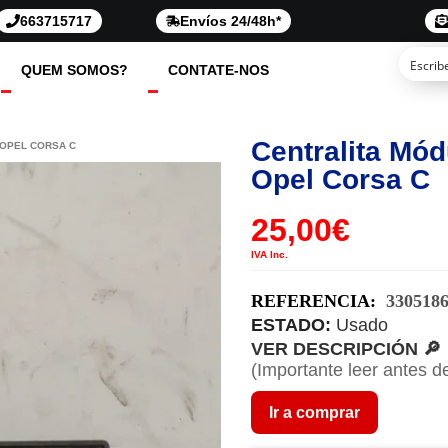
663715717
Envíos 24/48h*
QUEM SOMOS?
CONTATE-NOS
Centralita Mód
 OPEL CORSA C
Opel Corsa C
25,00
€
IVA Inc.
REFERENCIA:
330518
ESTADO:
Usado
VER DESCRIPCIÓN 🔎
(Importante leer antes d
Ir a comprar