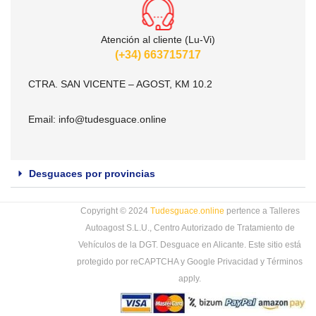
Atención al cliente (Lu-Vi)
(+34) 663715717
CTRA. SAN VICENTE – AGOST, KM 10.2
Email:
info@tudesguace.online
Desguaces por provincias
Copyright © 2024
Tudesguace.online
pertence a Talleres
Autoagost S.L.U., Centro Autorizado de Tratamiento de
Vehículos de la DGT. Desguace en Alicante. Este sitio está
protegido por reCAPTCHA y Google
Privacidad
y
Términos
apply.