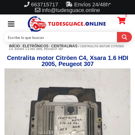
663715717
Envíos 24/48h*
info@tudesguace.online
0
Toggle
navigation
INÍCIO
ELETRÔNICOS
CENTRALINAS
/
/
/ CENTRALITA MOTOR CITRÖEN
C4, XSARA 1.6 HDI 2005, PEUGEOT 307
Centralita motor Citröen C4, Xsara 1.6 HDI
2005, Peugeot 307