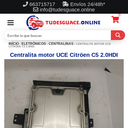
663715717
Envíos 24/48h*
info@tudesguace.online
0
Toggle
navigation
INÍCIO
ELETRÔNICOS
CENTRALINAS
/
/
/ CENTRALITA MOTOR UCE
CITRÖEN C5 2.0HDI
Centralita motor UCE Citröen C5 2.0HDI