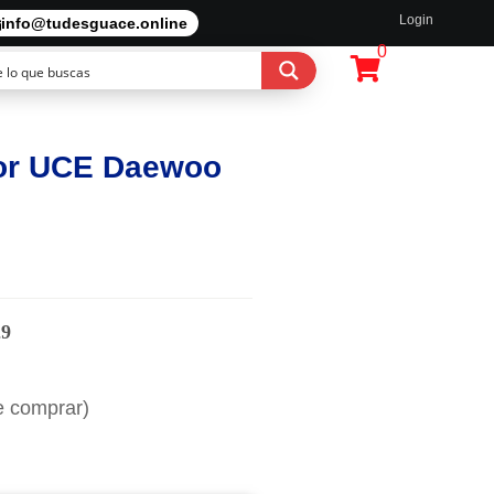
Login
info@tudesguace.online
0
tor UCE Daewoo
29
e comprar)