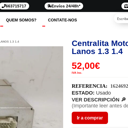
663715717
Envíos 24/48h*
QUEM SOMOS?
CONTATE-NOS
Centralita Mo
ANOS 1.3 1.4
Lanos 1.3 1.4
52,00
€
IVA Inc.
REFERENCIA:
162469
ESTADO:
Usado
VER DESCRIPCIÓN 🔎
(Importante leer antes d
Ir a comprar