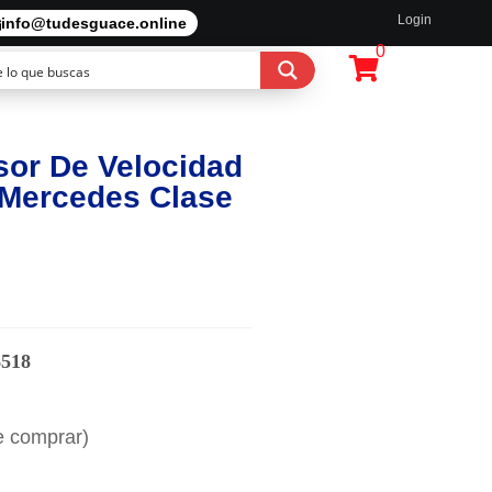
Login
info@tudesguace.online
0
sor De Velocidad
 Mercedes Clase
6518
e comprar)