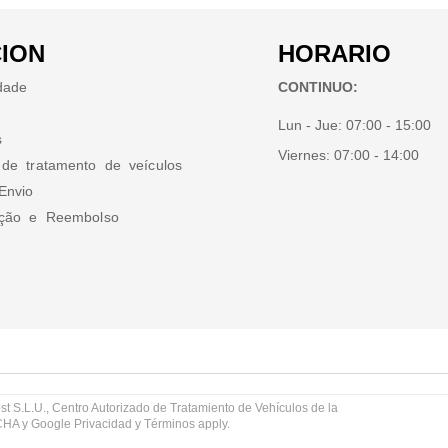
ION
HORARIO
idade
CONTINUO:
Lun - Jue:
07:00 - 15:00
s
Viernes:
07:00 - 14:00
 de tratamento de veículos
Envio
ução e Reembolso
st S.L.U., Centro Autorizado de Tratamiento de Vehículos de la
TCHA y Google
Privacidad
y
Términos
apply.