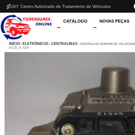
Centro Autorizado de Tratamiento de Vehículos
CATÁLOGO
NOVAS PEÇAS
INÍCIO
ELETRÔNICOS
CENTRALINAS
/
/
/ CENTRALITA SENSOR DE VELOCID
A,C,E, S, CLK