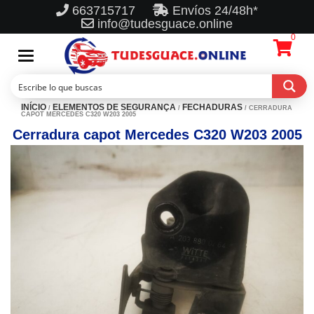
663715717
Envíos 24/48h*
info@tudesguace.online
0
Toggle
navigation
INÍCIO
ELEMENTOS DE SEGURANÇA
FECHADURAS
/
/
/ CERRADURA
CAPOT MERCEDES C320 W203 2005
Cerradura capot Mercedes C320 W203 2005