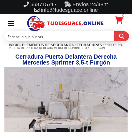
663715717
Envíos 24/48h*
info@tudesguace.online
0
Toggle
navigation
INÍCIO
ELEMENTOS DE SEGURANÇA
FECHADURAS
/
/
/ CERRADURA
PUERTA DELANTERA DERECHA MERCEDES SPRINTER 3,5-T FURGÓN
Cerradura Puerta Delantera Derecha
Mercedes Sprinter 3,5-t Furgón