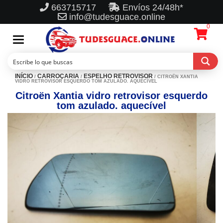
663715717
Envíos 24/48h*
info@tudesguace.online
0
Toggle
navigation
INÍCIO
CARROÇARIA
ESPELHO RETROVISOR
/
/
/ CITROËN XANTIA
VIDRO RETROVISOR ESQUERDO TOM AZULADO. AQUECÍVEL
Citroën Xantia vidro retrovisor esquerdo
tom azulado. aquecível