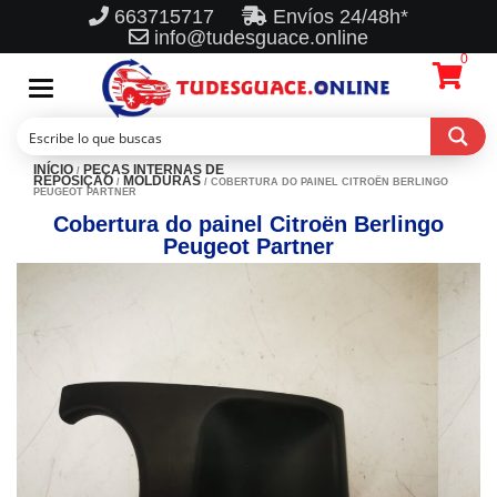
663715717
Envíos 24/48h*
info@tudesguace.online
0
Toggle
navigation
INÍCIO
PEÇAS INTERNAS DE
/
REPOSIÇÃO
MOLDURAS
/
/ COBERTURA DO PAINEL CITROËN BERLINGO
PEUGEOT PARTNER
Cobertura do painel Citroën Berlingo
Peugeot Partner