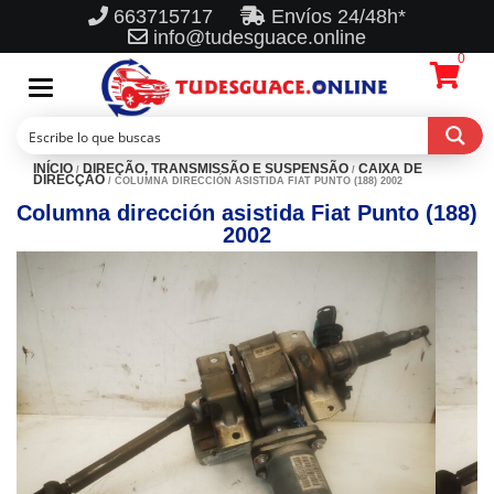
663715717
Envíos 24/48h*
info@tudesguace.online
0
Toggle
navigation
INÍCIO
DIREÇÃO, TRANSMISSÃO E SUSPENSÃO
CAIXA DE
/
/
DIRECÇÃO
/ COLUMNA DIRECCIÓN ASISTIDA FIAT PUNTO (188) 2002
Columna dirección asistida Fiat Punto (188)
2002