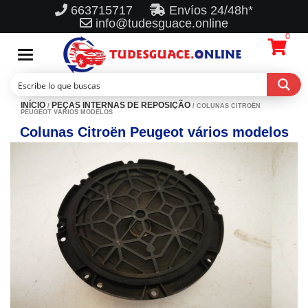
663715717
Envíos 24/48h*
info@tudesguace.online
0
Toggle
navigation
INÍCIO
PEÇAS INTERNAS DE REPOSIÇÃO
/
/ COLUNAS CITROËN
PEUGEOT VÁRIOS MODELOS
Colunas Citroën Peugeot vários modelos