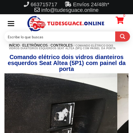
663715717
Envíos 24/48h*
info@tudesguace.online
0
Toggle
navigation
INÍCIO
ELETRÔNICOS
CONTROLES
/
/
/ COMANDO ELÉTRICO DOIS
VIDROS DIANTEIROS ESQUERDOS SEAT ALTEA (5P1) COM PAINEL DA PORTA
Comando elétrico dois vidros dianteiros
esquerdos Seat Altea (5P1) com painel da
porta