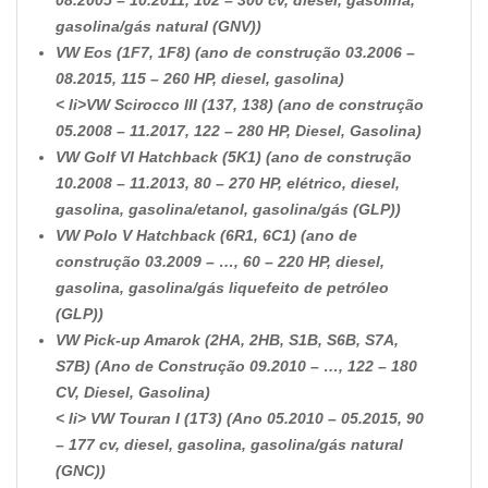
08.2005 – 10.2011, 102 – 300 cv, diesel, gasolina,
gasolina/gás natural (GNV))
VW Eos (1F7, 1F8) (ano de construção 03.2006 –
08.2015, 115 – 260 HP, diesel, gasolina)
< li>
VW Scirocco III (137, 138) (ano de construção
05.2008 – 11.2017, 122 – 280 HP, Diesel, Gasolina)
VW Golf VI Hatchback (5K1) (ano de construção
10.2008 – 11.2013, 80 – 270 HP, elétrico, diesel,
gasolina, gasolina/etanol, gasolina/gás (GLP))
VW Polo V Hatchback (6R1, 6C1) (ano de
construção 03.2009 – …, 60 – 220 HP, diesel,
gasolina, gasolina/gás liquefeito de petróleo
(GLP))
VW Pick-up Amarok (2HA, 2HB, S1B, S6B, S7A,
S7B) (Ano de Construção 09.2010 – …, 122 – 180
CV, Diesel, Gasolina)
< li>
VW Touran I (1T3) (Ano 05.2010 – 05.2015, 90
– 177 cv, diesel, gasolina, gasolina/gás natural
(GNC))