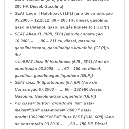
200 HP, Diesel, Gasolina)
SEAT Leon II Hatchback (1P1) (ano de construção
05.2005 – 12.2012, 86 – 265 HP, diesel, gasolina,
gasolina/etanol, gasolina/gás liquefeito ( GLP)))
SEAT Altea XL (5P5, 5P8) (ano de construção
10.2006 – …, 86 – 211 cv, diesel, gasolina,
gasolina/etanol, gasolina/gás liquefeito (GLP))<
/b>
< li>
SEAT Ibiza IV Hatchback (6J5 , 6P1) (Ano de
construção 03.2008 – …, 60 – 150 cv, diesel,
gasolina, gasolina/gás liquefeito (GLP))
SEAT Ibiza IV Sportcoupe (6J, 6P) (Ano de
Construção 07.2008 – …, 60 – 192 HP, Diesel,
Gasolina, Gasolina/Gás Liquefeito (GLP))
< b class="button_dropdown_list" data-
maker="104" data-model="8609 " data-
prod="13632409">
SEAT Ibiza IV ST (6J8, 6P8) (Ano
de construção 03.2010 – …, 60 – 150 HP, Diesel,