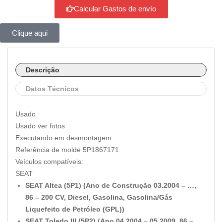
Calcular Gastos de envío
Clique aqui
Descrição
Datos Técnicos
Usado
Usado ver fotos
Executando em desmontagem
Referência de molde 5P1867171
Veículos compatíveis:
SEAT
SEAT Altea (5P1) (Ano de Construção 03.2004 – …,
86 – 200 CV, Diesel, Gasolina, Gasolina/Gás
Liquefeito de Petróleo (GPL))
SEAT Toledo III (5P2) (Ano 04.2004 – 05.2009, 86 –