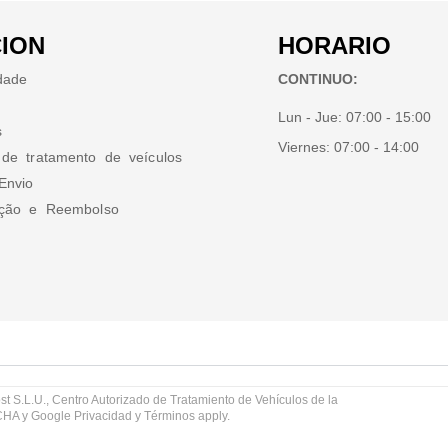
ION
HORARIO
idade
CONTINUO:
Lun - Jue:
07:00 - 15:00
s
Viernes:
07:00 - 14:00
 de tratamento de veículos
Envio
ução e Reembolso
st S.L.U., Centro Autorizado de Tratamiento de Vehículos de la
TCHA y Google
Privacidad
y
Términos
apply.