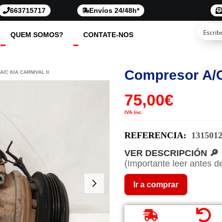
663715717
Envíos 24/48h*
QUEM SOMOS?
CONTATE-NOS
Compresor A/C 
/C KIA CARNIVAL II
75,00
€
IVA Inc.
REFERENCIA:
131501
VER DESCRIPCIÓN 🔎
(Importante leer antes d
Ir a comprar