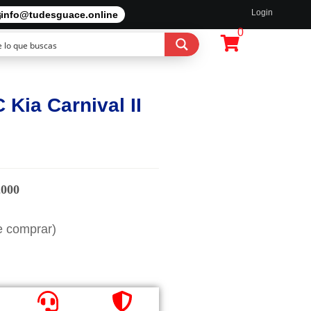
Login
info@tudesguace.online
0
Kia Carnival II
2000
e comprar)