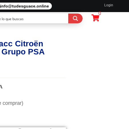
Login
info@tudesguace.online
0
cc Citroën
o Grupo PSA
A
e comprar)