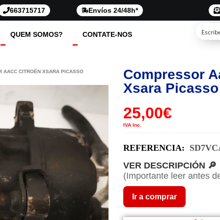
663715717
Envíos 24/48h*
QUEM SOMOS?
CONTATE-NOS
Compressor Aa
 AACC CITROËN XSARA PICASSO
Xsara Picass
25,00
€
IVA Inc.
REFERENCIA:
SD7VC
VER DESCRIPCIÓN 🔎
(Importante leer antes d
Ir a comprar