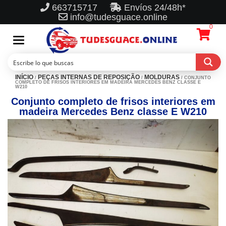
663715717
Envíos 24/48h*
info@tudesguace.online
0
Toggle
navigation
INÍCIO
PEÇAS INTERNAS DE REPOSIÇÃO
MOLDURAS
/
/
/ CONJUNTO
COMPLETO DE FRISOS INTERIORES EM MADEIRA MERCEDES BENZ CLASSE E
W210
Conjunto completo de frisos interiores em
madeira Mercedes Benz classe E W210