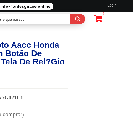
Login
info@tudesguace.online
0
oto Aacc Honda
m Botão De
Tela De Rel?gio
N7G021C1
e comprar)