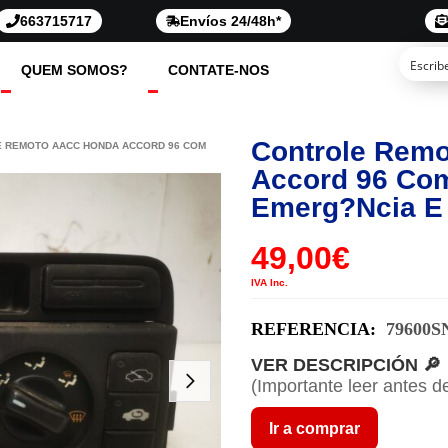
663715717
Envíos 24/48h*
QUEM SOMOS?
CONTATE-NOS
Controle Rem
E REMOTO AACC HONDA ACCORD 96 COM
Accord 96 Co
Emerg?ncia E 
49,00
€
IVA Inc.
REFERENCIA:
79600S
VER DESCRIPCIÓN 🔎
(Importante leer antes d
Ir a comprar