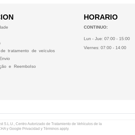
ION
HORARIO
idade
CONTINUO:
Lun - Jue:
07:00 - 15:00
s
Viernes:
07:00 - 14:00
 de tratamento de veículos
Envio
ução e Reembolso
st S.L.U., Centro Autorizado de Tratamiento de Vehículos de la
TCHA y Google
Privacidad
y
Términos
apply.