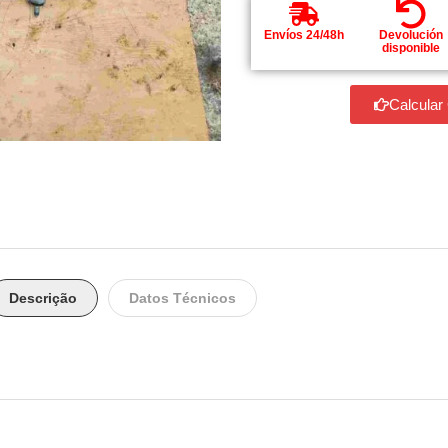
Envíos 24/48h
Devolución
disponible
Calcular
Descrição
Datos Técnicos