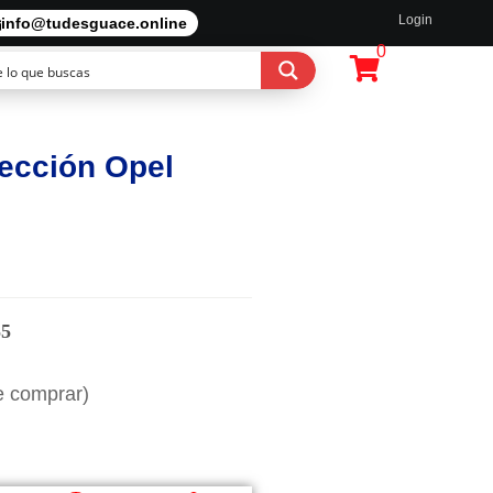
Login
info@tudesguace.online
0
rección Opel
55
e comprar)