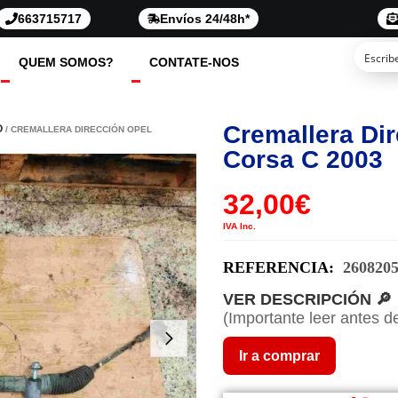
663715717
Envíos 24/48h*
QUEM SOMOS?
CONTATE-NOS
Cremallera Di
O
/ CREMALLERA DIRECCIÓN OPEL
Corsa C 2003
32,00
€
IVA Inc.
REFERENCIA:
260820
VER DESCRIPCIÓN 🔎
(Importante leer antes d
Ir a comprar