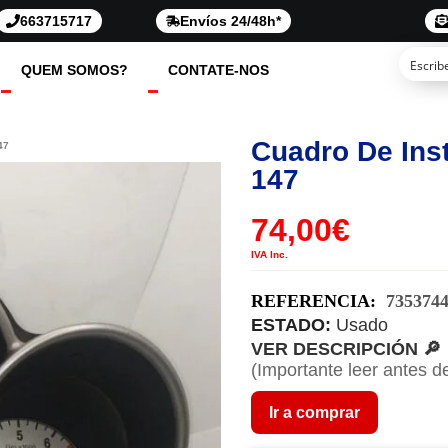
663715717
Envíos 24/48h*
QUEM SOMOS?
CONTATE-NOS
Cuadro De Ins
47
147
74,00
€
IVA Inc.
REFERENCIA:
735374
ESTADO:
Usado
VER DESCRIPCIÓN 🔎
(Importante leer antes d
Ir a comprar