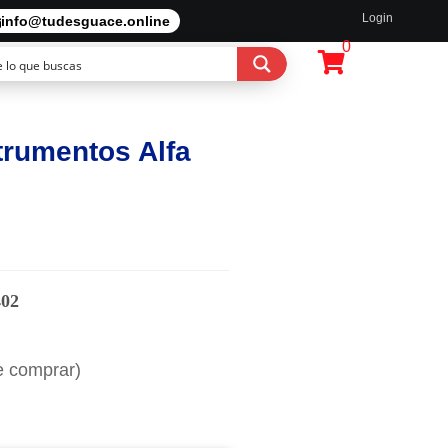
Login
info@tudesguace.online
0
trumentos Alfa
402
e comprar)