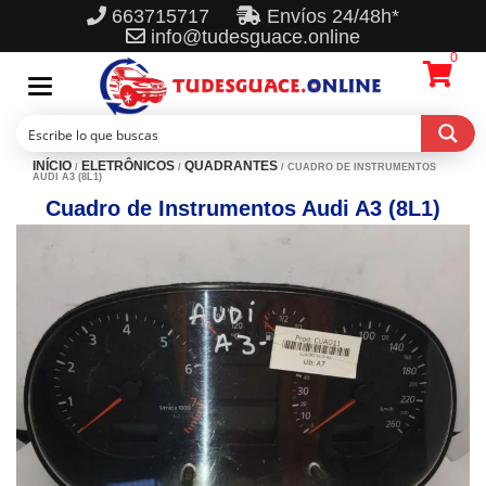
663715717
Envíos 24/48h*
info@tudesguace.online
0
Toggle
navigation
INÍCIO
ELETRÔNICOS
QUADRANTES
/
/
/ CUADRO DE INSTRUMENTOS
AUDI A3 (8L1)
Cuadro de Instrumentos Audi A3 (8L1)