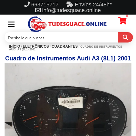
663715717
Envíos 24/48h*
info@tudesguace.online
0
Toggle
navigation
INÍCIO
ELETRÔNICOS
QUADRANTES
/
/
/ CUADRO DE INSTRUMENTOS
AUDI A3 (8L1) 2001
Cuadro de Instrumentos Audi A3 (8L1) 2001