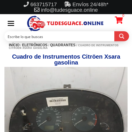
663715717
Envíos 24/48h*
info@tudesguace.online
0
Toggle
navigation
INÍCIO
ELETRÔNICOS
QUADRANTES
/
/
/ CUADRO DE INSTRUMENTOS
CITRÖEN XSARA GASOLINA
Cuadro de Instrumentos Citröen Xsara
gasolina