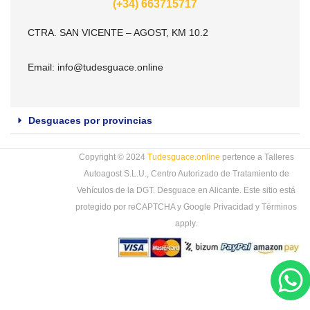
(+34) 663715717
CTRA. SAN VICENTE – AGOST, KM 10.2
Email:
info@tudesguace.online
Desguaces por provincias
Copyright © 2024
Tudesguace.online
pertence a Talleres
Autoagost S.L.U., Centro Autorizado de Tratamiento de
Vehículos de la DGT. Desguace en Alicante. Este sitio está
protegido por reCAPTCHA y Google
Privacidad
y
Términos
apply.