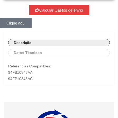
Calcular Gastos de envío
Clique aqui
Descrição
Datos Técnicos
Referencias Compatibles:
94FB10848AA
94FP10848AC