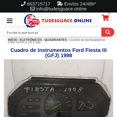
663715717
Envíos 24/48h*
info@tudesguace.online
0
Toggle
navigation
INÍCIO
ELETRÔNICOS
QUADRANTES
/
/
/ CUADRO DE INSTRUMENTOS
FORD FIESTA III (GFJ) 1998
Cuadro de Instrumentos Ford Fiesta III
(GFJ) 1998