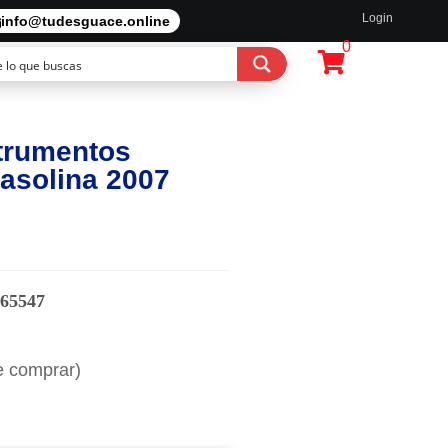
Login
info@tudesguace.online
0
trumentos
asolina 2007
65547
e comprar)