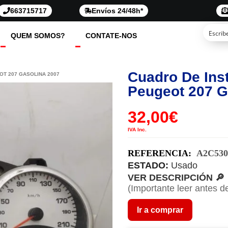
663715717
Envíos 24/48h*
QUEM SOMOS?
CONTATE-NOS
Cuadro De Ins
T 207 GASOLINA 2007
Peugeot 207 G
32,00
€
IVA Inc.
REFERENCIA:
A2C530
ESTADO:
Usado
VER DESCRIPCIÓN 🔎
(Importante leer antes d
Ir a comprar