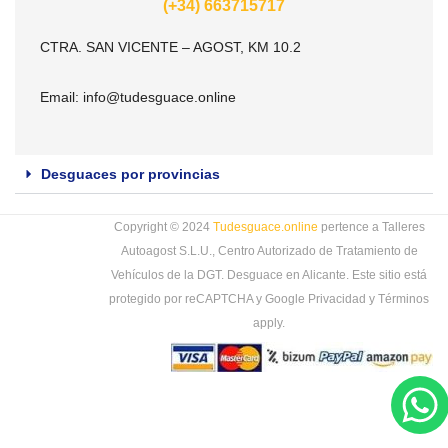
(+34) 663715717
CTRA. SAN VICENTE – AGOST, KM 10.2
Email:
info@tudesguace.online
Desguaces por provincias
Copyright © 2024
Tudesguace.online
pertence a Talleres
Autoagost S.L.U., Centro Autorizado de Tratamiento de
Vehículos de la DGT. Desguace en Alicante. Este sitio está
protegido por reCAPTCHA y Google
Privacidad
y
Términos
apply.